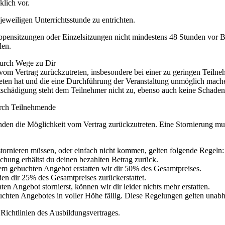
klich vor.
jeweiligen Unterrichtsstunde zu entrichten.
pensitzungen oder Einzelsitzungen nicht mindestens 48 Stunden vor Beg
len.
durch Wege zu Dir
vom Vertrag zurückzutreten, insbesondere bei einer zu geringen Teilne
reten hat und die eine Durchführung der Veranstaltung unmöglich mach
ntschädigung steht dem Teilnehmer nicht zu, ebenso auch keine Schaden
rch Teilnehmende
n die Möglichkeit vom Vertrag zurückzutreten. Eine Stornierung muss s
stornieren müssen, oder einfach nicht kommen, gelten folgende Regeln:
chung erhältst du deinen bezahlten Betrag zurück.
em gebuchten Angebot erstatten wir dir 50% des Gesamtpreises.
n dir 25% des Gesamtpreises zurückerstattet.
 Angebot stornierst, können wir dir leider nichts mehr erstatten.
uchten Angebotes in voller Höhe fällig. Diese Regelungen gelten una
 Richtlinien des Ausbildungsvertrages.