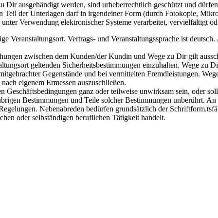
u Dir ausgehändigt werden, sind urheberrechtlich geschützt und dürf
ein Teil der Unterlagen darf in irgendeiner Form (durch Fotokopie, Mikro
ter Verwendung elektronischer Systeme verarbeitet, vervielfältigt ode
ilige Veranstaltungsort. Vertrags- und Veranstaltungssprache ist deutsc
iehungen zwischen dem Kunden/der Kundin und Wege zu Dir gilt aussch
taltungsort geltenden Sicherheitsbestimmungen einzuhalten. Wege zu Dir 
mitgebrachter Gegenstände und bei vermittelten Fremdleistungen. Wege z
e nach eigenem Ermessen auszuschließen.
en Geschäftsbedingungen ganz oder teilweise unwirksam sein, oder so
r übrigen Bestimmungen und Teile solcher Bestimmungen unberührt. An
Regelungen. Nebenabreden bedürfen grundsätzlich der Schriftform.tsfäh
chen oder selbständigen beruflichen Tätigkeit handelt.