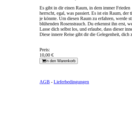
Es gibt in dir einen Raum, in dem immer Frieden
herrscht, egal, was passiert. Es ist ein Raum, der
je könnte. Um diesen Raum zu erfahren, werde stil
blühenden Rosenstrauch. Du erkennst ihn erst, we
Lasse dich selbst los, und erlaube, dass dieser in
Diese innere Reise gibt dir die Gelegenheit, dich
Preis:
10,00 €
In den Warenkorb
AGB
-
Lieferbedingungen