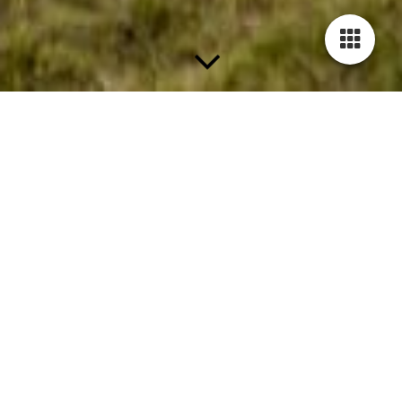
Herzlich willkommen bei Wege zu Dir
Wir laden Dich ein, auf eine inspirierende Reise zu gehen und
Deine innere Welt zu erkunden.
In unserem vielfältigen Programm bieten wir:
Schamanische Ausbildung
Tauche ein in die Weisheiten und Praktiken des Schamanismus
und lerne, wie Du diese Erkenntnisse in deinem Leben
integrieren kannst.
Breathwork (Spirit Breath)